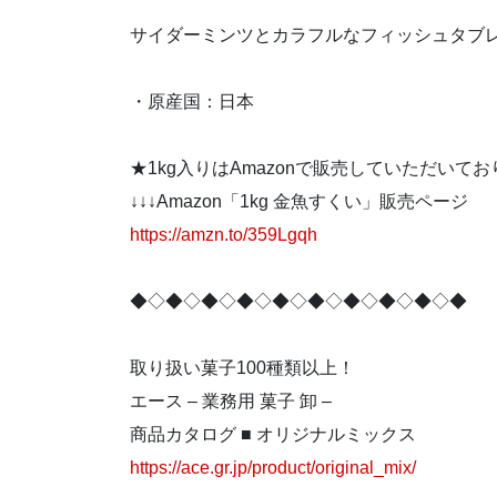
サイダーミンツとカラフルなフィッシュタブ
・原産国：日本
★1kg入りはAmazonで販売していただいて
↓↓↓Amazon「1kg 金魚すくい」販売ページ
https://amzn.to/359Lgqh
◆◇◆◇◆◇◆◇◆◇◆◇◆◇◆◇◆◇◆
取り扱い菓子100種類以上！
エース – 業務用 菓子 卸 –
商品カタログ ■ オリジナルミックス
https://ace.gr.jp/product/original_mix/