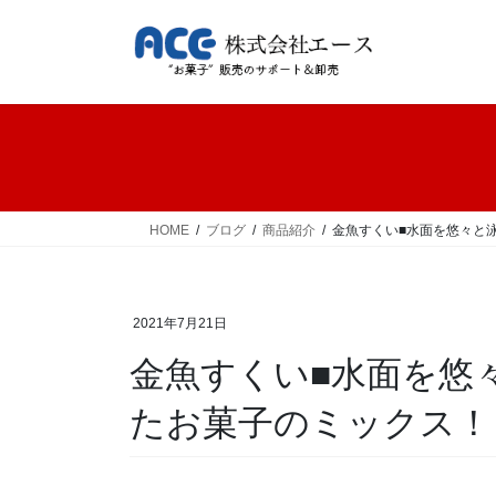
コ
ナ
ン
ビ
テ
ゲ
ン
ー
ツ
シ
へ
ョ
ス
ン
キ
に
ッ
移
HOME
ブログ
商品紹介
金魚すくい■水面を悠々と
プ
動
2021年7月21日
金魚すくい■水面を悠
たお菓子のミックス！