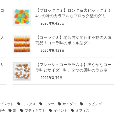
！コ
【ブロックグミ】ロング＆大ヒットグミ！
4つの味のカラフルなブロック型のグミ
2026年6月25日
の人
【コーラグミ】老若男女問わず不動の人気
商品！コーラ味のボトル型グミ
2026年6月23日
とサ
【フレッシュコーララムネ】爽やかなコー
ラ味とサイダー味。２つの風味のラムネ
2026年3月6日
ブレット
ミックス
ミンツ
サイダー
トッピング
菓子
卸
プティギフト
イベント
オフィス