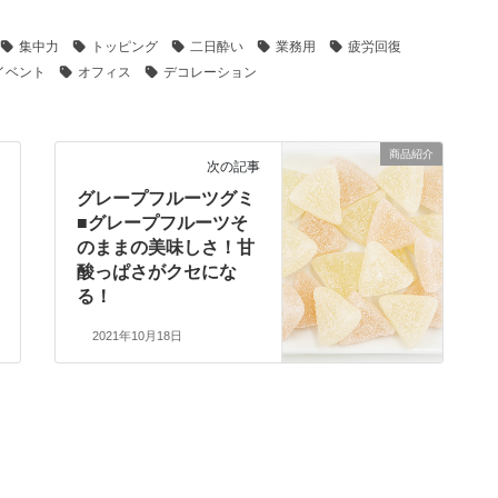
集中力
トッピング
二日酔い
業務用
疲労回復
イベント
オフィス
デコレーション
商品紹介
次の記事
グレープフルーツグミ
■グレープフルーツそ
のままの美味しさ！甘
酸っぱさがクセにな
る！
2021年10月18日