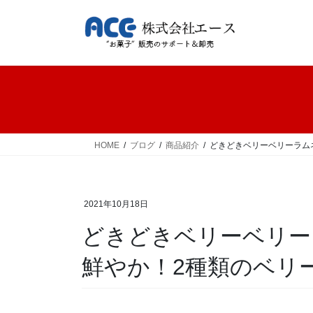
コ
ナ
ン
ビ
テ
ゲ
ン
ー
ツ
シ
へ
ョ
ス
ン
キ
に
ッ
移
HOME
ブログ
商品紹介
どきどきベリーベリーラム
プ
動
2021年10月18日
どきどきベリーベリー
鮮やか！2種類のベリ