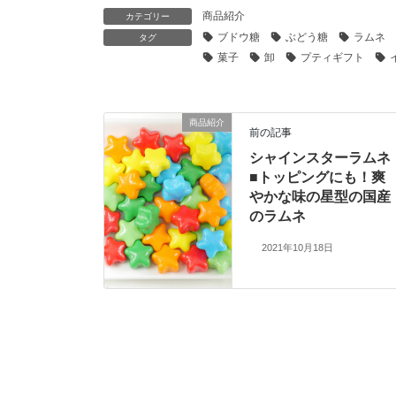
商品紹介
カテゴリー
ブドウ糖
ぶどう糖
ラムネ
タグ
菓子
卸
プティギフト
商品紹介
前の記事
シャインスターラムネ
■トッピングにも！爽
やかな味の星型の国産
のラムネ
2021年10月18日