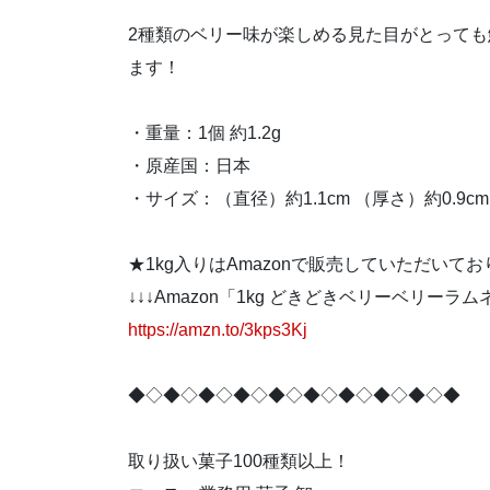
2種類のベリー味が楽しめる見た目がとって
ます！
・重量：1個 約1.2g
・原産国：日本
・サイズ：（直径）約1.1cm （厚さ）約0.9cm
★1kg入りはAmazonで販売していただいて
↓↓↓Amazon「1kg どきどきベリーベリーラ
https://amzn.to/3kps3Kj
◆◇◆◇◆◇◆◇◆◇◆◇◆◇◆◇◆◇◆
取り扱い菓子100種類以上！