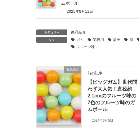
ムボール
2025年9月11日
商品紹介
カテゴリー
ガム
業務用
菓子
卸
タグ
フルーツ味
商品紹介
前の記事
【ビッグガム】世代問
わず大人気！直径約
2.1cmのフルーツ味の
7色のフルーツ味のガ
ムボール
2024年6月5日