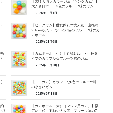
）】
【33ミリ特大カラーガム（キングガム）】
大きさ日本一！6色のフルーツ味のガム
2025年12月4日
味
【ビッグガム】世代問わず大人気！直径約
2.1cmのフルーツ味の7色のフルーツ味のガ
ムボール
2025年11月6日
】幅
【ガムボール（小）】直径1.2cm・小粒タ
7
イプのカラフルなフルーツ味のガム
2025年10月10日
）】
【ミニガム】カラフルな6色のフルーツ味
の小さいガム
2025年9月18日
径約
【ガムボール（大）［マシン用ガム］】幅
のガ
広い世代に不動の大人気！フルーツ味の7