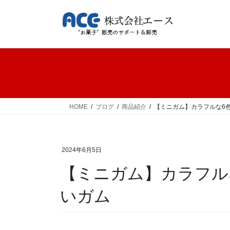
コ
ナ
ン
ビ
テ
ゲ
ン
ー
ツ
シ
へ
ョ
ス
ン
キ
に
ッ
移
HOME
ブログ
商品紹介
【ミニガム】カラフルな6
プ
動
2024年6月5日
【ミニガム】カラフル
いガム