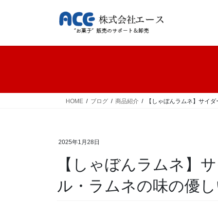
コ
ナ
ン
ビ
テ
ゲ
ン
ー
ツ
シ
へ
ョ
ス
ン
キ
に
ッ
移
HOME
ブログ
商品紹介
【しゃぼんラムネ】サイダ
プ
動
2025年1月28日
【しゃぼんラムネ】サ
ル・ラムネの味の優し