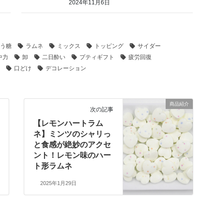
2024年11月6日
う糖
ラムネ
ミックス
トッピング
サイダー
中力
卸
二日酔い
プティギフト
疲労回復
口どけ
デコレーション
商品紹介
次の記事
【レモンハートラム
ネ】ミンツのシャリっ
と食感が絶妙のアクセ
ント！レモン味のハー
ト形ラムネ
2025年1月29日