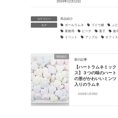
2024年12月12日
商品紹介
カテゴリー
ボールラムネ
ブドウ糖
ぶど
タグ
業務用
ピーチ
菓子
集
イベント
アップル
オフィス
商品紹介
前の記事
【ハートラムネミック
ス】３つの味のハート
の形がかわいいミンツ
入りのラムネ
2025年1月28日