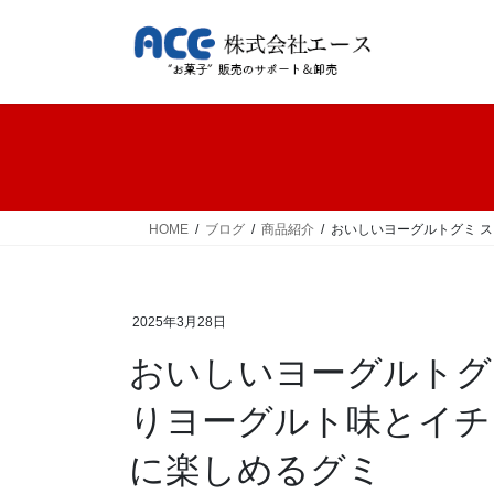
コ
ナ
ン
ビ
テ
ゲ
ン
ー
ツ
シ
へ
ョ
ス
ン
キ
に
ッ
移
HOME
ブログ
商品紹介
おいしいヨーグルトグミ 
プ
動
2025年3月28日
おいしいヨーグルトグ
りヨーグルト味とイチ
に楽しめるグミ