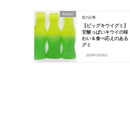
商品紹介
前の記事
【ビッグキウイグミ】
甘酸っぱいキウイの味
わい＆食べ応えのある
グミ
2025年3月28日