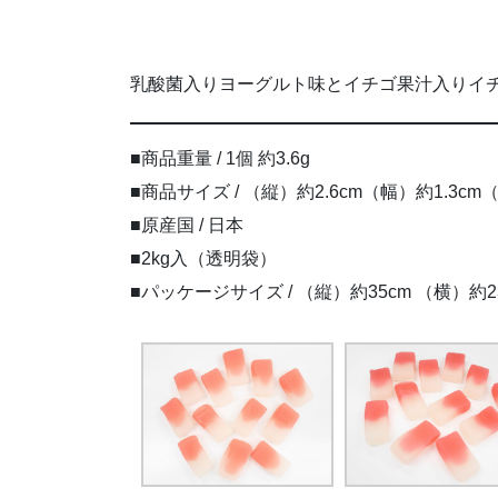
乳酸菌入りヨーグルト味とイチゴ果汁入りイ
■商品重量 / 1個 約3.6g
■商品サイズ / （縦）約2.6cm（幅）約1.3cm（
■原産国 / 日本
■2kg入（透明袋）
■パッケージサイズ / （縦）約35cm （横）約23