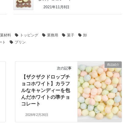
2021年11月8日
菓材料
トッピング
業務用
菓子
卸
ート
プリン
商品紹介
次の記事
【ザクザクドロップチ
ョコホワイト】カラフ
ルなキャンディーを包
んだホワイトの準チョ
コレート
2026年2月26日