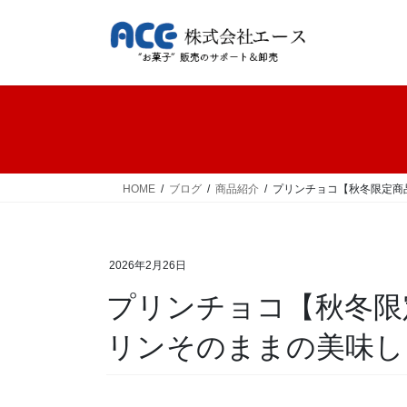
コ
ナ
ン
ビ
テ
ゲ
ン
ー
ツ
シ
へ
ョ
ス
ン
キ
に
ッ
移
HOME
ブログ
商品紹介
プリンチョコ【秋冬限定商
プ
動
2026年2月26日
プリンチョコ【秋冬限
リンそのままの美味し