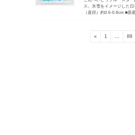
ス。氷雪をイメージした日本製
（直径）約0.6-0.8cm ■原産
投
固
固
«
1
…
89
稿
定
定
ペ
ペ
の
ー
ー
ペ
ジ
ジ
ー
ジ
送
り