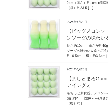
2cm（厚さ）約1cm ■原産国
（横）約23.5 […]
2024年6月20日
【ビッグメロンソー
ンソーダの味わい
長さ約10cm！重さが約4
ソーダの味わい＆食べ応えのあ
約10.5cm （横）約3.3cm [
2024年6月20日
【ましゅまろGum
アイングミ
もちっと新食感。メロン味のエア
(縦)約2cm(幅)約2cm(厚さ
（縦）約 […]