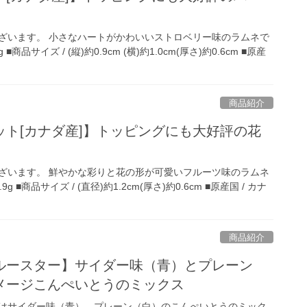
ざいます。 小さなハートがかわいいストロベリー味のラムネで
g ■商品サイズ / (縦)約0.9cm (横)約1.0cm(厚さ)約0.6cm ■原産
商品紹介
ット[カナダ産]】トッピングにも大好評の花
ざいます。 鮮やかな彩りと花の形が可愛いフルーツ味のラムネ
9g ■商品サイズ / (直径)約1.2cm(厚さ)約0.6cm ■原産国 / カナ
商品紹介
ルースター】サイダー味（青）とプレーン
メージこんぺいとうのミックス
はサイダー味（青）、プレーン（白）のこんぺいとうのミック