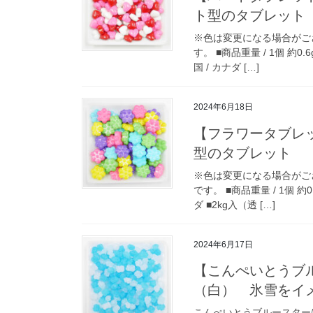
ト型のタブレット
※色は変更になる場合がご
す。 ■商品重量 / 1個 約0.6
国 / カナダ […]
2024年6月18日
【フラワータブレ
型のタブレット
※色は変更になる場合がご
です。 ■商品重量 / 1個 約0.
ダ ■2kg入（透 […]
2024年6月17日
【こんぺいとうブ
（白） 氷雪をイ
こんぺいとうブルースター