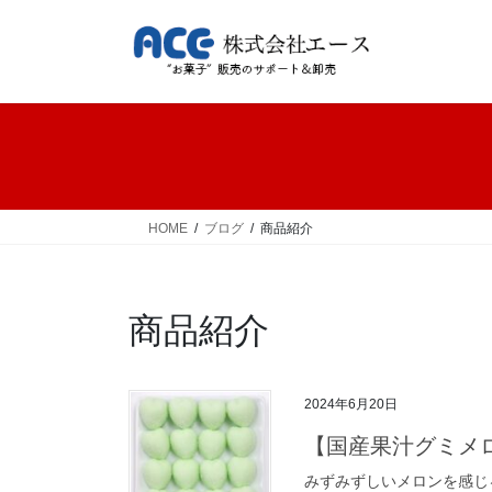
コ
ナ
ン
ビ
テ
ゲ
ン
ー
ツ
シ
へ
ョ
ス
ン
キ
に
ッ
移
HOME
ブログ
商品紹介
プ
動
商品紹介
2024年6月20日
【国産果汁グミメ
みずみずしいメロンを感じるグ