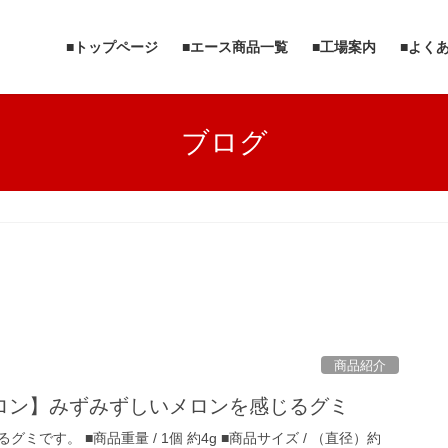
■トップページ
■エース商品一覧
■工場案内
■よく
ブログ
商品紹介
ロン】みずみずしいメロンを感じるグミ
ミです。 ■商品重量 / 1個 約4g ■商品サイズ / （直径）約