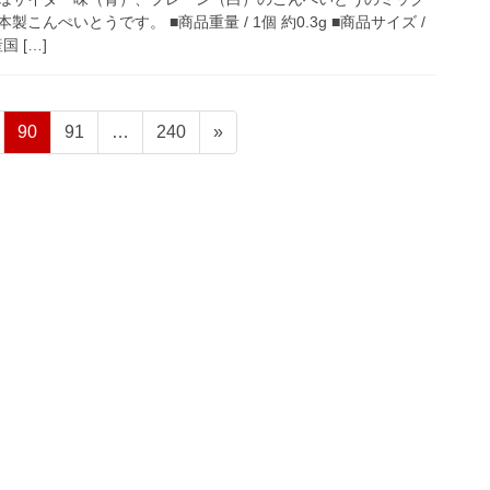
こんぺいとうです。 ■商品重量 / 1個 約0.3g ■商品サイズ /
国 […]
固
固
固
90
91
…
240
»
定
定
定
ペ
ペ
ペ
ー
ー
ー
ジ
ジ
ジ