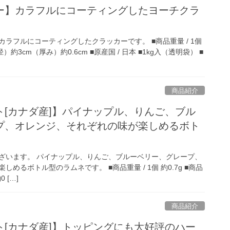
ー】カラフルにコーティングしたヨーチクラ
ラフルにコーティングしたクラッカーです。 ■商品重量 / 1個
直径）約3cm（厚み）約0.6cm ■原産国 / 日本 ■1kg入（透明袋） ■
商品紹介
ト[カナダ産]】パイナップル、りんご、ブル
プ、オレンジ、それぞれの味が楽しめるボト
ざいます。 パイナップル、りんご、ブルーベリー、グレープ、
めるボトル型のラムネです。 ■商品重量 / 1個 約0.7g ■商品
0 […]
商品紹介
ト[カナダ産]】トッピングにも大好評のハー