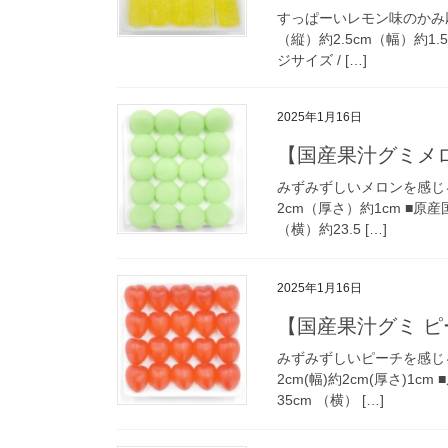
すっぱーいレモン味のかみ応えの
（縦）約2.5cm（幅）約1.5
ジサイズ / […]
2025年1月16日
【国産果汁グミメ
みずみずしいメロンを感じるグ
2cm（厚さ）約1cm ■原産国
（横）約23.5 […]
2025年1月16日
【国産果汁グミ 
みずみずしいピーチを感じるグミ
2cm(幅)約2cm(厚さ)1c
35cm （横） […]