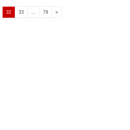
固
固
固
32
33
…
79
»
定
定
定
ペ
ペ
ペ
ー
ー
ー
ジ
ジ
ジ