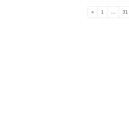
投
固
固
«
1
…
31
稿
定
定
ペ
ペ
の
ー
ー
ペ
ジ
ジ
ー
ジ
送
り