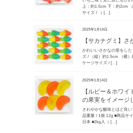
上：約1.5cm 下：約2cm 
サイズ / （ […]
2025年1月14日
【サカナグミ】さ
かわいいさかなの形をしたライ
ズ / （縦）約1.5cm （横
ケージサイズ / […]
2025年1月14日
【ルビー＆ホワイ
の果実をイメージ
さわやかな酸味とほど良い
品重量 / 1個 12g ■商品サ
日本 ■2kg入（ […]