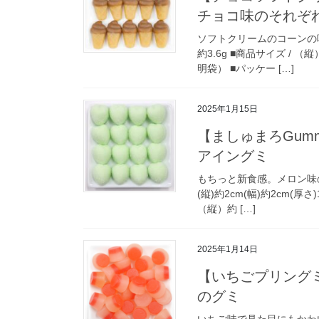
チョコ味のそれぞ
ソフトクリームのコーンの味
約3.6g ■商品サイズ / （
明袋） ■パッケー […]
2025年1月15日
【ましゅまろGum
アイングミ
もちっと新食感。メロン味のエア
(縦)約2cm(幅)約2cm(厚さ
（縦）約 […]
2025年1月14日
【いちごプリング
のグミ
いちご味で見た目にもかわいい