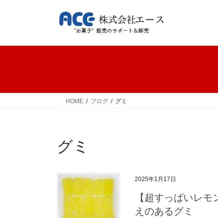
コ
ナ
ン
ビ
テ
ゲ
ン
ー
ツ
シ
へ
ョ
ス
ン
キ
に
ッ
移
HOME
ブログ
グミ
プ
動
グミ
2025年1月17日
【超すっぱいレモ
えのあるグミ