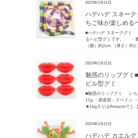
2023年2月21日
ハデハデ スネー
ちご味が楽しめる
■ハデハデ スネークグミ
るヘビ型グミです。 ・重量
（横）約2cm （厚さ）約1.2
2023年2月21日
魅惑のリップグミ
ビル型グミ
■魅惑のリップグミ いち
11g ・原産国：スペイン ・
★1kg入りはAmazonで […]
2023年2月21日
ハデハデ カエル