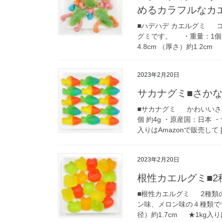
めるカラフルなカ
■ハデハデ カエルグミ 
グミです。 ・重量：1個 
4.8cm （厚さ）約1.2cm 
2023年2月20日
サカナグミ■さか
■サカナグミ かわいいさ
個 約4g ・原産国：日本 ・
入りはAmazonで販売して [
2023年2月20日
根性カエルグミ■
■根性カエルグミ 2種類
ン味、メロン味の４種類です
径）約1.7cm ★1kg入りは