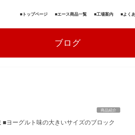
■トップページ
■エース商品一覧
■工場案内
■よく
ブログ
商品紹介
ミ■ヨーグルト味の大きいサイズのブロック