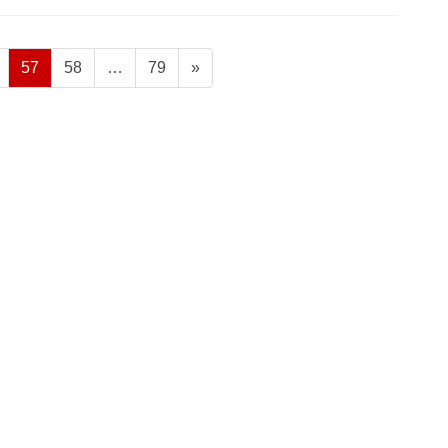
固
固
固
57
58
…
79
»
定
定
定
ペ
ペ
ペ
ー
ー
ー
ジ
ジ
ジ