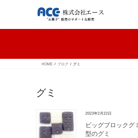
コ
ナ
ン
ビ
テ
ゲ
ン
ー
ツ
シ
へ
ョ
ス
ン
キ
に
ッ
移
HOME
ブログ
グミ
プ
動
グミ
2023年2月22日
ビッグブロックグ
型のグミ