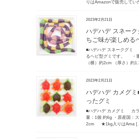
りはAmazonで販売していた
2023年2月21日
ハデハデ スネー
ちご味が楽しめる
■ハデハデ スネークグミ
るヘビ型グミです。 ・重量
（横）約2cm （厚さ）約1.2
2023年2月21日
ハデハデ カメグミ
ったグミ
■ハデハデ カメグミ カ
量：1個 約6g ・原産国：ス
2cm ★1kg入りはAma [