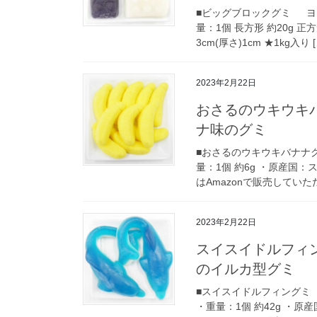
■ビッグブロックグミ ヨ
量：1個 長方形 約20g 正
3cm(厚さ)1cm ★1kg入り [
2023年2月22日
おさるのウキウキ
ナ味のグミ
■おさるのウキウキバナナ
量：1個 約6g ・原産国：
はAmazonで販売していただ
2023年2月22日
スイスイドルフィ
のイルカ型グミ
■スイスイドルフィング
・重量：1個 約42g ・原産