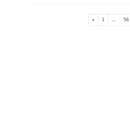
投
固
固
«
1
…
56
稿
定
定
ペ
ペ
の
ー
ー
ペ
ジ
ジ
ー
ジ
送
り