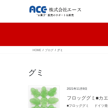
コ
ナ
ン
ビ
テ
ゲ
ン
ー
ツ
シ
へ
ョ
ス
ン
キ
に
ッ
移
HOME
ブログ
グミ
プ
動
グミ
2021年11月9日
フロッググミ■カ
■フロッググミ ドイツ発