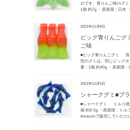
ロです。青りんご味のグミ
1個 約7g ・原産国：日本 
2021年11月8日
ビッグ青りんごグ
ご味
■ビッグ青りんごグミ 長さ
型のグミは、同じビッグボ
量：1個 約40g ・原産国：
2021年11月5日
シャークグミ■ブ
■シャークグミ トルコ発
個 約9.5g ・原産国：ト
Amazonで販売していただい