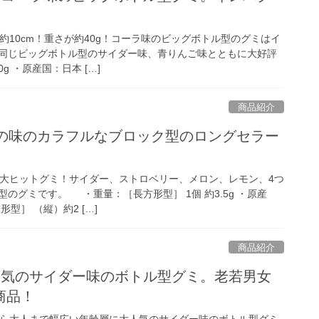
10cm！重さが約40g！コーラ味のビッグボトル型のグミはイ
同じビッグボトル型のサイダー味、青りんご味とともに大好評
g ・原産国：日本 […]
商品紹介
つの味のカラフルなブロック型のロングセラー
大ヒットグミ！サイダー、ストロベリー、メロン、レモン、4つ
のグミです。 ・重量：［長方形型］ 1個 約3.5g ・原産
型］ （縦）約2 […]
商品紹介
人気のサイダー味のボトル型グミ。老若男女
商品！
ら大人まで幅広い年齢層に大人気のサイダー味のボトル型グミ