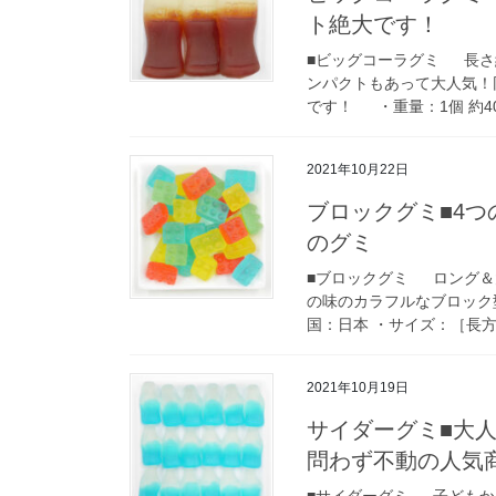
ト絶大です！
■ビッグコーラグミ 長さ約
ンパクトもあって大人気！
です！ ・重量：1個 約40
2021年10月22日
ブロックグミ■4
のグミ
■ブロックグミ ロング＆
の味のカラフルなブロック型
国：日本 ・サイズ：［長方形
2021年10月19日
サイダーグミ■大
問わず不動の人気
■サイダーグミ 子どもか