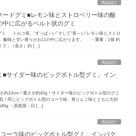
商品紹介
ネードグミ■レモン味とストロベリー味の酸
の中に広がるベルト状のグミ
グミ トルコ発。“すっぱ～い”そして“長～い”レモン味とストロ
。酸味と甘い香りがお口の中に広がります。 ・重量：1個 約
イズ：（長さ）約 […]
商品紹介
ミ■サイダー味のビッグボトル型グミ。イン
約10cm！重さが約40g！サイダー味のビッグボトル型のグミ
気！同じビッグボトル型のコーラ味、青りんご味とともに大好
0g ・原産国：日 […]
商品紹介
■コーラ味のビッグボトル型グミ。インパク