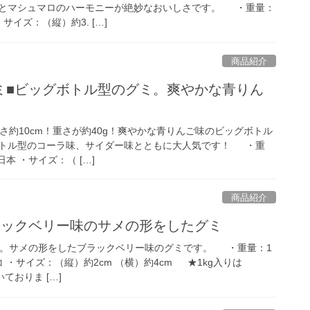
とマシュマロのハーモニーが絶妙なおいしさです。 ・重量：
・サイズ：（縦）約3. […]
商品紹介
ミ■ビッグボトル型のグミ。爽やかな青りん
約10cm！重さが約40g！爽やかな青りんご味のビッグボトル
トル型のコーラ味、サイダー味とともに大人気です！ ・重
日本 ・サイズ：（ […]
商品紹介
ラックベリー味のサメの形をしたグミ
。サメの形をしたブラックベリー味のグミです。 ・重量：1
ルコ ・サイズ：（縦）約2cm （横）約4cm ★1kg入りは
ておりま […]