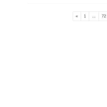
投
固
固
«
1
…
72
稿
定
定
ペ
ペ
の
ー
ー
ペ
ジ
ジ
ー
ジ
送
り