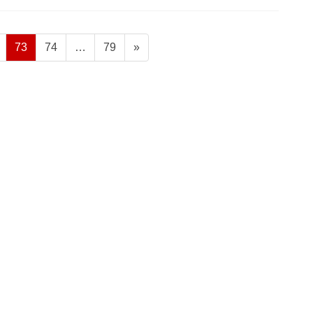
固
固
固
73
74
…
79
»
定
定
定
ペ
ペ
ペ
ー
ー
ー
ジ
ジ
ジ