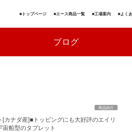
■トップページ
■エース商品一覧
■工場案内
■よく
ブログ
商品紹介
[カナダ産]■トッピングにも大好評のエイリ
宇宙船型のタブレット