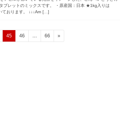
ブレットのミックスです。 ・原産国：日本 ★1kg入りは
ております。 ↓↓↓Am […]
固
固
固
45
46
…
66
»
定
定
定
ペ
ペ
ペ
ー
ー
ー
ジ
ジ
ジ