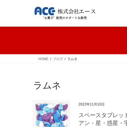
コ
ナ
ン
ビ
テ
ゲ
ン
ー
ツ
シ
へ
ョ
ス
ン
キ
に
ッ
移
HOME
ブログ
ラムネ
プ
動
ラムネ
2022年11月10日
スペースタブレット
アン・星・惑星・