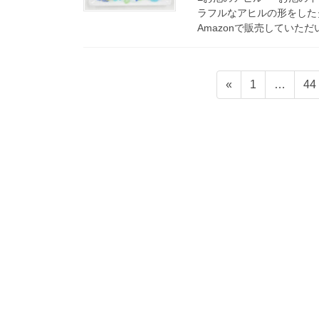
ラフルなアヒルの形をしたタ
Amazonで販売していただい
投
固
固
«
1
…
44
稿
定
定
ペ
ペ
の
ー
ー
ペ
ジ
ジ
ー
ジ
送
り