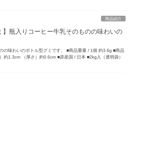
商品紹介
ミ】瓶入りコーヒー牛乳そのものの味わいの
味わいのボトル型グミです。 ■商品重量 / 1個 約3.6g ■商品
）約1.3cm （厚さ）約0.6cm ■原産国 / 日本 ■2kg入（透明袋）