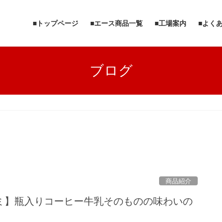
■トップページ
■エース商品一覧
■工場案内
■よく
ブログ
商品紹介
ミ】瓶入りコーヒー牛乳そのものの味わいの