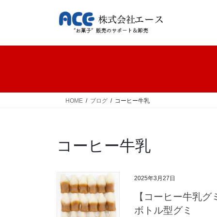
コ
ナ
ン
ビ
テ
ゲ
ン
ー
ツ
シ
へ
ョ
ス
ン
キ
に
ッ
移
HOME
ブログ
コーヒー牛乳
プ
動
コーヒー牛乳
2025年3月27日
【コーヒー牛乳グ
ボトル型グミ