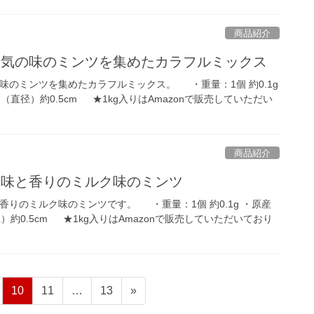
商品紹介
人気の味のミンツを集めたカラフルミックス
味のミンツを集めたカラフルミックス。 ・重量：1個 約0.1g
直径）約0.5cm ★1kg入りはAmazonで販売していただい
商品紹介
い味と香りのミルク味のミンツ
りのミルク味のミンツです。 ・重量：1個 約0.1g ・原産
約0.5cm ★1kg入りはAmazonで販売していただいており
固
固
固
10
11
…
13
»
定
定
定