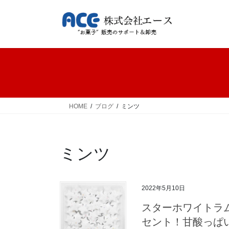
コ
ナ
ン
ビ
テ
ゲ
ン
ー
ツ
シ
へ
ョ
ス
ン
キ
に
ッ
移
HOME
ブログ
ミンツ
プ
動
ミンツ
2022年5月10日
スターホワイトラ
セント！甘酸っぱ