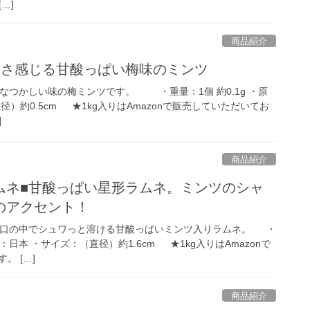
…]
商品紹介
しさ感じる甘酸っぱい梅味のミンツ
なつかしい味の梅ミンツです。 ・重量：1個 約0.1g ・原
）約0.5cm ★1kg入りはAmazonで販売していただいてお
]
商品紹介
ムネ■甘酸っぱい星形ラムネ。ミンツのシャ
のアクセント！
口の中でシュワっと溶ける甘酸っぱいミンツ入りラムネ。 ・
国：日本 ・サイズ：（直径）約1.6cm ★1kg入りはAmazonで
。 […]
商品紹介