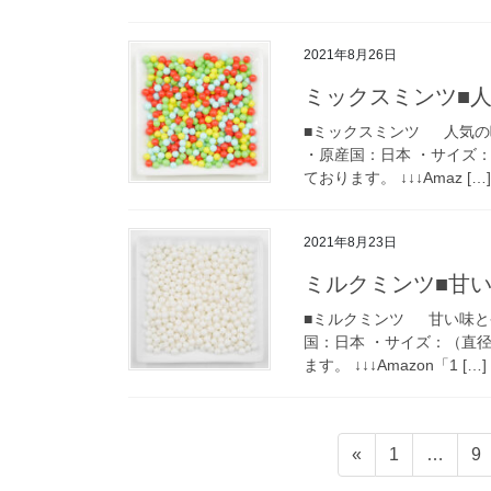
2021年8月26日
ミックスミンツ■
■ミックスミンツ 人気の
・原産国：日本 ・サイズ：（
ております。 ↓↓↓Amaz […]
2021年8月23日
ミルクミンツ■甘
■ミルクミンツ 甘い味と香
国：日本 ・サイズ：（直径）
ます。 ↓↓↓Amazon「1 […]
投
固
固
«
1
…
9
稿
定
定