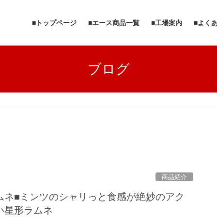
■トップページ
■エース商品一覧
■工場案内
■よく
ブログ
商品紹介
ムネ■ミンツのシャリっと食感が絶妙のアク
い星形ラムネ