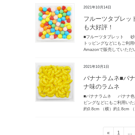
2021年10月14日
フルーツタブレッ
も大好評！
■フルーツタブレット 砂
トッピングなどにもご利用
Amazonで販売していただい
2021年10月1日
バナナラムネ■バ
ナ味のラムネ
■バナナラムネ バナナ色
ピングなどにもご利用いただ
約0.8cm （横）約1.8cm 
投
固
«
1
…