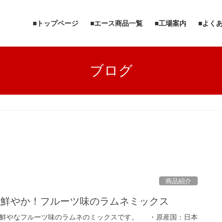
■トップページ
■エース商品一覧
■工場案内
■よく
ブログ
商品紹介
色鮮やか！フルーツ味のラムネミックス
鮮やなフルーツ味のラムネのミックスです。 ・原産国：日本