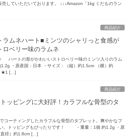
販売していただいております。 ↓↓↓Amazon「1kg くだものラン
商品紹介
トラムネハート■ミンツのシャリっと食感が
トロベリー味のラムネ
ネ ハートの形がかわいいストロベリー味のミンツ入りのラム
.2g ・原産国：日本 ・サイズ：（縦）約1.5cm （横）約
★1 […]
商品紹介
■トッピングに大好評！カラフルな骨型のタ
でコーティングしたカラフルな骨型のタブレット。爽やかなフ
い。トッピングもぴったりです！ ・重量：1個 約1.2g ・原
）約1.8cm […]