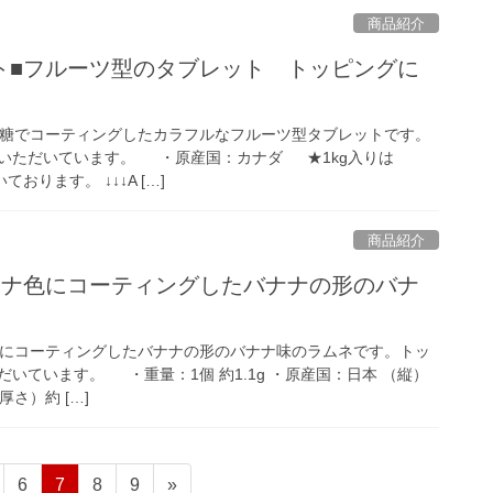
商品紹介
ト■フルーツ型のタブレット トッピングに
糖でコーティングしたカラフルなフルーツ型タブレットです。
いただいています。 ・原産国：カナダ ★1kg入りは
ております。 ↓↓↓A […]
商品紹介
ナナ色にコーティングしたバナナの形のバナ
にコーティングしたバナナの形のバナナ味のラムネです。トッ
いています。 ・重量：1個 約1.1g ・原産国：日本 （縦）
（厚さ）約 […]
固
固
固
固
6
7
8
9
»