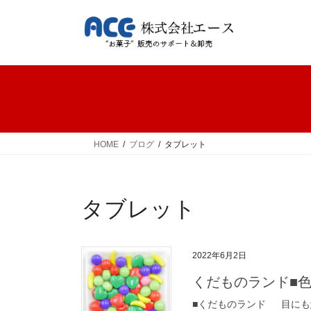
コ
ナ
ン
ビ
テ
ゲ
ン
ー
ツ
シ
へ
ョ
ス
ン
キ
に
ッ
移
HOME
ブログ
タブレット
プ
動
タブレット
2022年6月2日
くだものランド■
■くだものランド 目にも